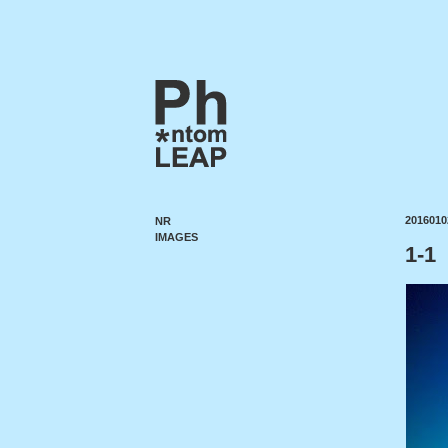
2016010
NR
IMAGES
1-1