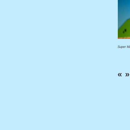
Super Ma
«
»