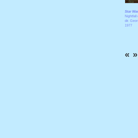
Star Wa
Nightfall
dir. Geo
1977
«
»