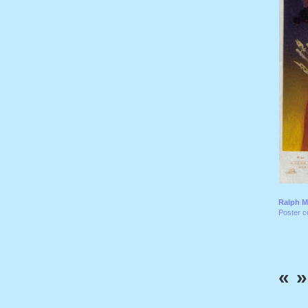
Ralph M
Poster c
«
»