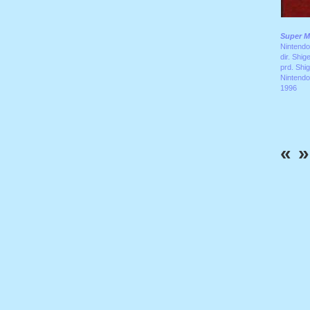
Super M
Nintend
dir. Shi
prd. Shi
Nintendo
1996
«
»