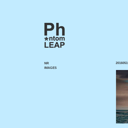
2016051
NR
IMAGES