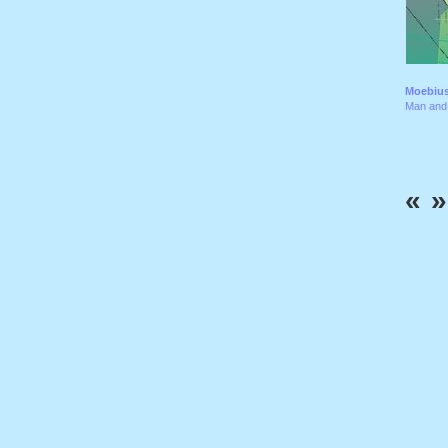
Moebius
Man and 
«
»