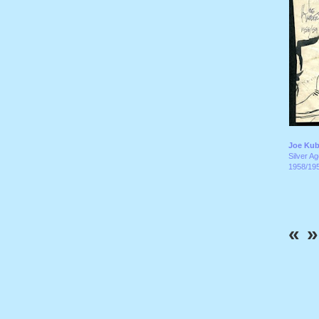
Joe Kub
Silver A
1958/19
«
»