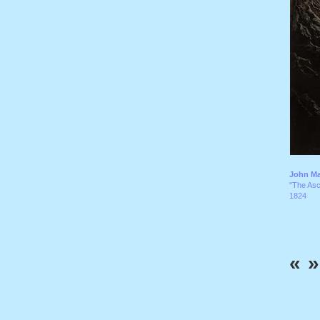
John Ma
"The Asce
1824
«
»